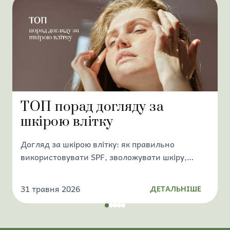
ТОП порад догляду за
шкірою влітку
Догляд за шкірою влітку: як правильно
Я
використовувати SPF, зволожувати шкіру,
уникати пігментації та підтримувати здоровий
вигляд обличчя у спекотний сезон.
31 травня 2026
ДЕТАЛЬНІШЕ